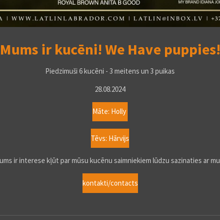
Mums ir kucēni! We Have puppies
Piedzimuši 6 kucēni - 3 meitens un 3 puikas
28.08.2024
Māte: Holly
Tēvs: Hārvijs
jums ir interese kļūt par mūsu kucēnu saimniekiem lūdzu sazinaties ar m
kontakti/contacts