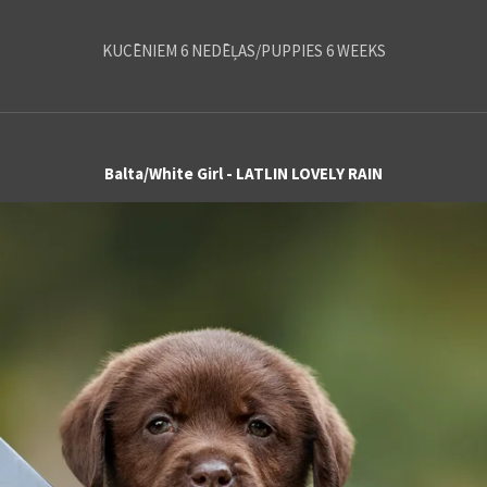
KUCĒNIEM 6 NEDĒĻAS/PUPPIES 6 WEEKS
Balta/White Girl - LATLIN LOVELY RAIN