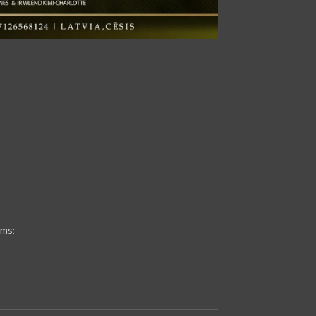
!
ums: